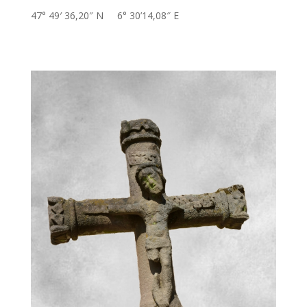
47° 49′ 36,20″ N 6° 30’14,08″ E