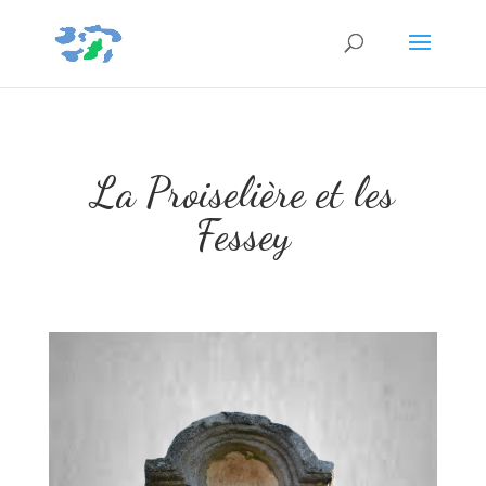
La Proiselière et les
Fessey