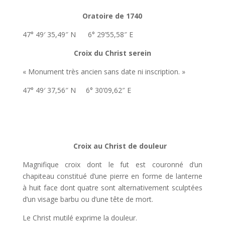
Oratoire de 1740
47° 49′ 35,49″ N 6° 29’55,58″ E
Croix du Christ serein
« Monument très ancien sans date ni inscription. »
47° 49′ 37,56″ N 6° 30’09,62″ E
Croix au Christ de douleur
Magnifique croix dont le fut est couronné d’un
chapiteau constitué d’une pierre en forme de lanterne
à huit face dont quatre sont alternativement sculptées
d’un visage barbu ou d’une tête de mort.
Le Christ mutilé exprime la douleur.