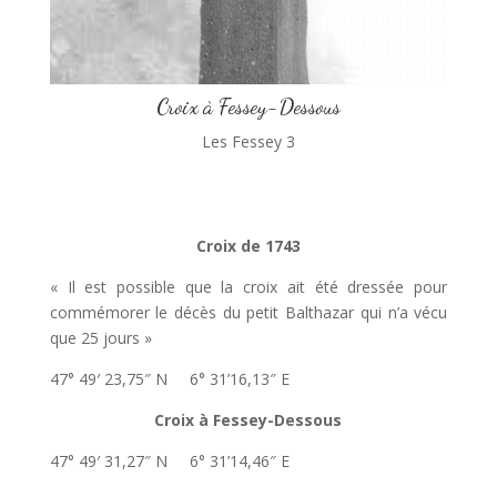
Croix à Fessey-Dessous
Les Fessey 3
Croix de 1743
« Il est possible que la croix ait été dressée pour
commémorer le décès du petit Balthazar qui n’a vécu
que 25 jours »
47° 49′ 23,75″ N 6° 31’16,13″ E
Croix à Fessey-Dessous
47° 49′ 31,27″ N 6° 31’14,46″ E