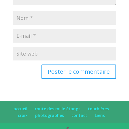
accueil
route des mille étangs
tourbières
croix
photographes
contact
Liens